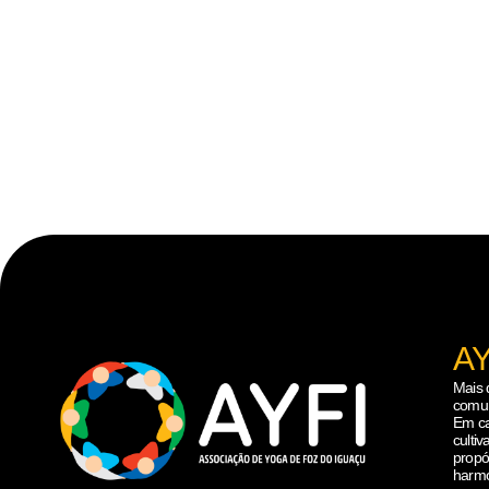
AY
Mais 
comun
Em ca
culti
propó
harmo