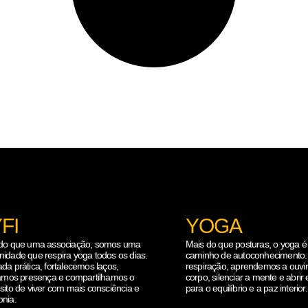
FI
YOGA
do que uma associação, somos uma
Mais do que posturas, o yoga 
idade que respira yoga todos os dias.
caminho de autoconhecimento.
da prática, fortalecemos laços,
respiração, aprendemos a ouvir
vamos presença e compartilhamos o
corpo, silenciar a mente e abrir
sito de viver com mais consciência e
para o equilíbrio e a paz interior.
nia.