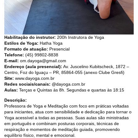
Habilitação do instrutor:
200h Instrutora de Yoga
Estilos de Yoga:
Hatha Yoga
Formato de atuação:
Presencial
Telefone:
(45) 99802-8838
E-mail:
om.dayoga@gmail.com
Endereço (aula presencial):
Av. Juscelino Kubitscheck, 1872 –
Centro, Foz do Iguaçu – PR, 85864-055 (anexo Clube Gresfi)
Site:
www.dayoga.com.br
Redes sociais/canais:
@dayoga.com.br
Aulas:
Terças e Quintas às 8h. Segundas e quartas às 18:15
Descrição:
Professora de Yoga e Meditação com foco em práticas voltadas
para iniciantes, atua com sensibilidade e dedicação para tornar o
Yoga acessível a todas as pessoas. Suas aulas são ministradas
em português e combinam posturas corporais, técnicas de
respiração e momentos de meditação guiada, promovendo
equilíbrio físico, mental e emocional.