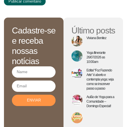
Cadastre-se
Último posts
e receba
Viviana Benitez
nossas
Yoga Itinerante
26/07/2026 as
notícias
10:00am
Edital “Foz Fazendo
Arte” é aberto e
contempla yoga: veja
como se inscrever
passo a passo
Aulão de Yoga para a
ENVIAR
Comunidade –
Domingo Especial!